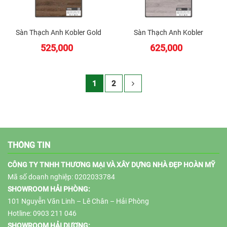
Sàn Thạch Anh Kobler Gold
Sàn Thạch Anh Kobler
Platinum
525,000
625,000
1
2
THÔNG TIN
CÔNG TY TNHH THƯƠNG MẠI VÀ XÂY DỰNG NHÀ ĐẸP HOÀN MỸ
Mã số doanh nghiệp: 0202033784
SHOWROOM HẢI PHÒNG:
101 Nguyễn Văn Linh – Lê Chân – Hải Phòng
Hotline: 0903 211 046
SHOWROOM HẢI DƯƠNG: