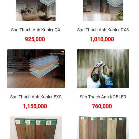
Sàn Thạch Anh Kobler QX
Sàn Thạch Anh Kobler DXS
(Quartz Extreme)
925,000
1,010,000
Sàn Thạch Anh Kobler FXS
Sàn Thạch Anh KOBLER
2025
Quartz Chất Lượng Cao Xuất
1,155,000
760,000
Xứ Từ Đức