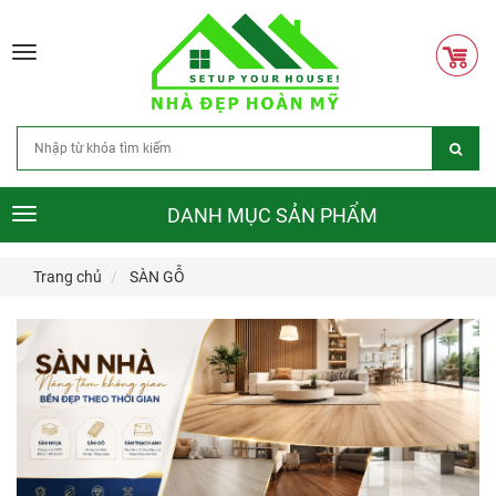
Toggle
navigation
DANH MỤC SẢN PHẨM
Toggle
navigation
Trang chủ
SÀN GỖ