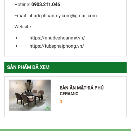
- Hotline:
0903.211.046
- Email: nhadephoanmy.com@gmail.com
- Website:
https://nhadephoanmy.vn/
https://tubephaiphong.vn/
SẢN PHẨM ĐÃ XEM
BÀN ĂN MẶT ĐÁ PHỦ
CERAMIC
0