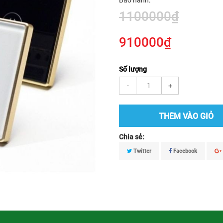
Bảo hành:
1100000₫
910000₫
Số lượng
-
+
THÊM VÀO GIỎ
Chia sẻ:
Twitter
Facebook