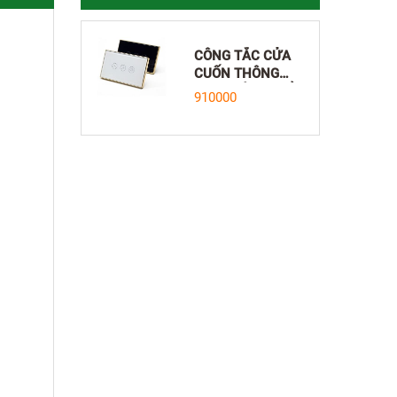
CÔNG TẮC CỬA
CUỐN THÔNG
MINH ĐIỀU KHIỂN
910000
TỪ XA