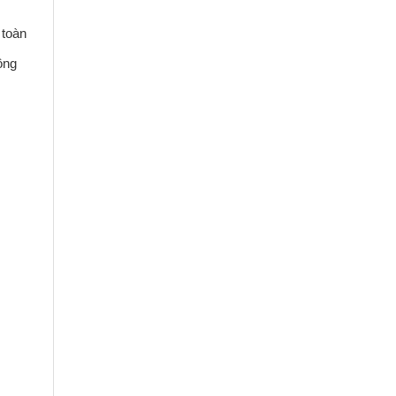
 toàn
ông