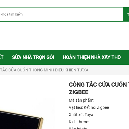
ẤT
SỬA NHÀ TRỌN GÓI
HOÀN THIỆN NHÀ XÂY THÔ
TẮC CỬA CUỐN THÔNG MINH ĐIỀU KHIỂN TỪ XA
CÔNG TẮC CỬA CUỐN 
ZIGBEE
Mã sản phẩm:
Vật liệu: Kết nối Zigbee
Xuất xứ: Tuya
Kích thước: