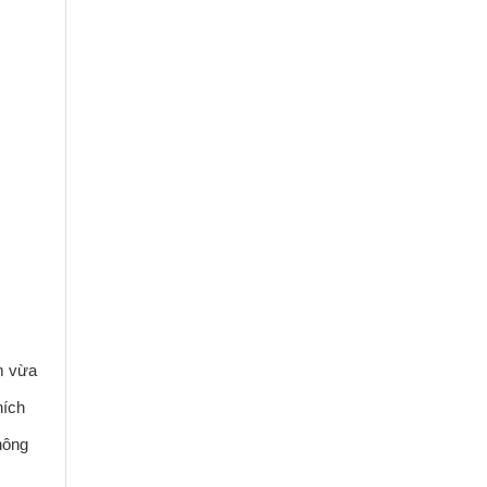
m vừa
hích
hông