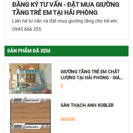
ĐĂNG KÝ TƯ VẤN - ĐẶT MUA GIƯỜNG
TẦNG TRẺ EM TẠI HẢI PHÒNG
Liên hệ tư vấn và đặt mua giường tầng cho trẻ em:
0945 666 355
SẢN PHẨM ĐÃ XEM
GIƯỜNG TẦNG TRẺ EM CHẤT
LƯỢNG TẠI HẢI PHÒNG - GIÁ
TỐT NHẤT GT004,005
0
SÀN THẠCH ANH KOBLER
860000