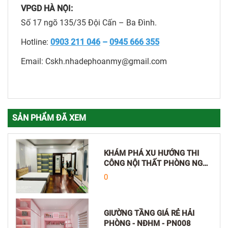
VPGD HÀ NỘI:
Số 17 ngõ 135/35 Đội Cấn – Ba Đình.
Hotline:
0903 211 046
–
0945 666 355
Email: Cskh.nhadephoanmy@gmail.com
SẢN PHẨM ĐÃ XEM
KHÁM PHÁ XU HƯỚNG THI
CÔNG NỘI THẤT PHÒNG NGỦ
CON HẢI PHÒNG
0
GIƯỜNG TẦNG GIÁ RẺ HẢI
PHÒNG - NĐHM - PN008