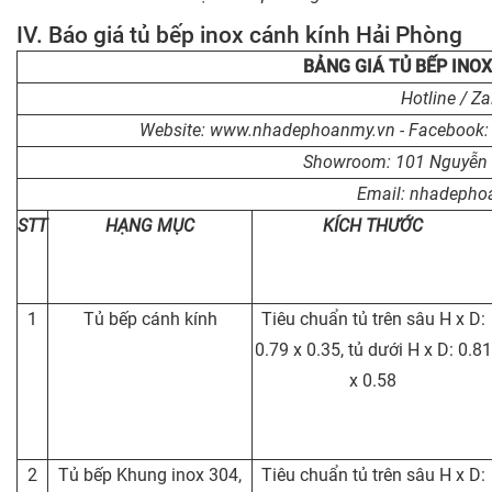
IV. Báo giá tủ bếp inox cánh kính Hải Phòng
BẢNG GIÁ TỦ BẾP INOX
Hotline / Z
Website: www.nhadephoanmy.vn - Facebook:
Showroom: 101 Nguyễn V
Email: nhadeph
STT
HẠNG MỤC
KÍCH THƯỚC
1
Tủ bếp cánh kính
Tiêu chuẩn tủ trên sâu H x D:
0.79 x 0.35, tủ dưới H x D: 0.81
x 0.58
2
Tủ bếp Khung inox 304,
Tiêu chuẩn tủ trên sâu H x D: