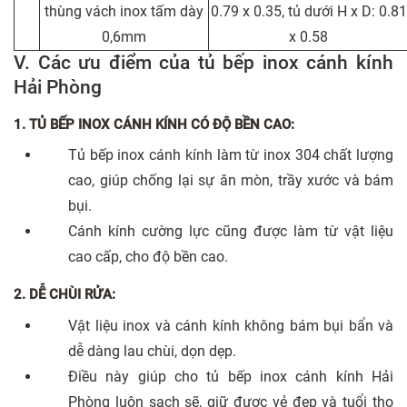
thùng vách inox tấm dày
0.79 x 0.35, tủ dưới H x D: 0.81
0,6mm
x 0.58
V. Các ưu điểm của tủ bếp inox cánh kính
Hải Phòng
1. TỦ BẾP INOX CÁNH KÍNH CÓ ĐỘ BỀN CAO:
Tủ bếp inox cánh kính làm từ inox 304 chất lượng
cao, giúp chống lại sự ăn mòn, trầy xước và bám
bụi.
Cánh kính cường lực cũng được làm từ vật liệu
cao cấp, cho độ bền cao.
2. DỄ CHÙI RỬA:
Vật liệu inox và cánh kính không bám bụi bẩn và
dễ dàng lau chùi, dọn dẹp.
Điều này giúp cho tủ bếp inox cánh kính Hải
Phòng luôn sạch sẽ, giữ được vẻ đẹp và tuổi thọ