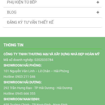
PHỤ KIỆN TỦ BẾP
BLOG
ĐĂNG KÝ TƯ VẤN THIẾT KẾ
THÔNG TIN
CÔNG TY TNHH THƯƠNG MẠI VÀ XÂY DỰNG NHÀ ĐẸP HOÀN MỸ
Mã số doanh nghiệp: 0202033784
SHOWROOM HẢI PHÒNG:
101 Nguyễn Văn Linh – Lê Chân – Hải Phòng
Hotline: 0903 211 046
SHOWROOM HẢI DƯƠNG:
292 Trần Hưng Đạo - TP Hải Dương - Hải Dương
Hotline: 0945 666 355
SHOWROOM NAM ĐỊNH:
659 Trường Chinh - TP Nam Định - Nam Định